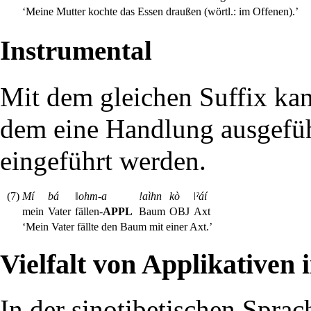
‘Meine Mutter kochte das Essen draußen (wörtl.: im Offenen).’
Instrumental
Mit dem gleichen Suffix ka
dem eine Handlung ausgeführ
eingeführt werden.
(7)
Mí
bá
‖ohm-a
!aìhn
kò
ǀˀáí
mein
Vater
fällen-
APPL
Baum
OBJ
Axt
‘Mein Vater fällte den Baum mit einer Axt.’
Vielfalt von Applikativen
In der
sinotibetischen Sprac