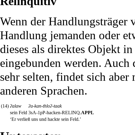
Relinquitiv
Wenn der Handlungsträger v
Handlung jemanden oder etw
dieses als direktes Objekt i
eingebunden werden. Auch di
sehr selten, findet sich abe
anderen Sprachen.
(14)
ʔalaw
ʔa-kan-thloʔ-taak
sein Feld
3sA-1pP-hacken-
RELINQ
.
APPL
‘Er verließ uns und hackte sein Feld.’