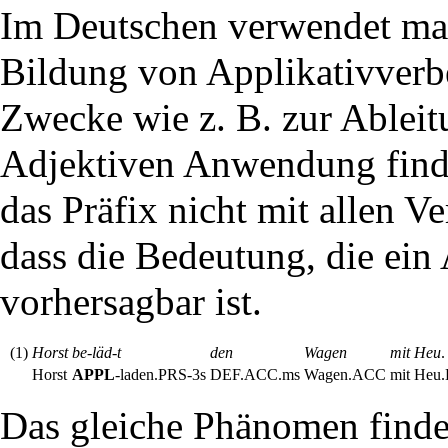
Im
Deutschen
verwendet m
Bildung von Applikativverbe
Zwecke wie z. B. zur Ablei
Adjektiven Anwendung finde
das Präfix nicht mit allen 
dass die Bedeutung, die ein 
vorhersagbar ist.
(1)
Horst
be-läd-t
den
Wagen
mit
Heu
.
Horst
APPL
-laden.
PRS
-3s
DEF
.
ACC
.ms
Wagen.ACC
mit
Heu.
Das gleiche Phänomen finde