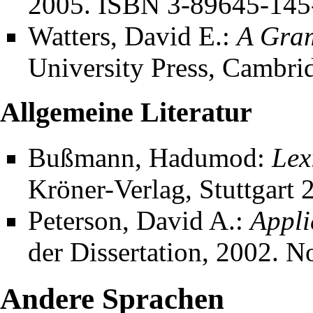
2005. ISBN 3-89645-145
Watters, David E.:
A Gra
University Press, Cambr
Allgemeine Literatur
Bußmann, Hadumod:
Lex
Kröner-Verlag, Stuttgart
Peterson, David A.:
Appli
der Dissertation, 2002. N
Andere Sprachen