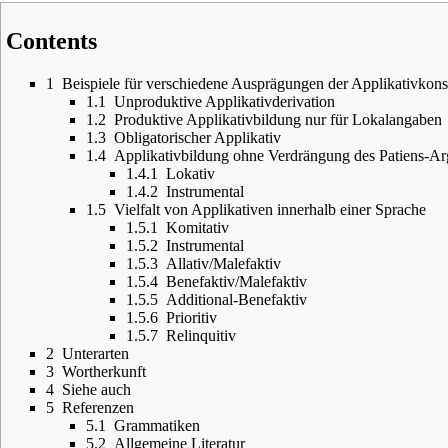
Contents
1
Beispiele für verschiedene Ausprägungen der Applikativkons
1.1
Unproduktive Applikativderivation
1.2
Produktive Applikativbildung nur für Lokalangaben
1.3
Obligatorischer Applikativ
1.4
Applikativbildung ohne Verdrängung des Patiens-A
1.4.1
Lokativ
1.4.2
Instrumental
1.5
Vielfalt von Applikativen innerhalb einer Sprache
1.5.1
Komitativ
1.5.2
Instrumental
1.5.3
Allativ/Malefaktiv
1.5.4
Benefaktiv/Malefaktiv
1.5.5
Additional-Benefaktiv
1.5.6
Prioritiv
1.5.7
Relinquitiv
2
Unterarten
3
Wortherkunft
4
Siehe auch
5
Referenzen
5.1
Grammatiken
5.2
Allgemeine Literatur