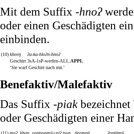
Mit dem Suffix
-hnoʔ
werden
oder einen Geschädigten ein
einbinden.
(10)
kheeŋ
ʔa-ka-hloʔn-hnoʔ
Geschirr
3sA-1sP-werfen-
ALL
.
APPL
‘Sie warf Geschirr nach mir.’
Benefaktiv/Malefaktiv
Das Suffix
-piak
bezeichnet 
oder Geschädigten einer Ha
(11)
maʔ
khan
vantsuŋmii=niʔ
tsun
tleempii
ʔantiimii