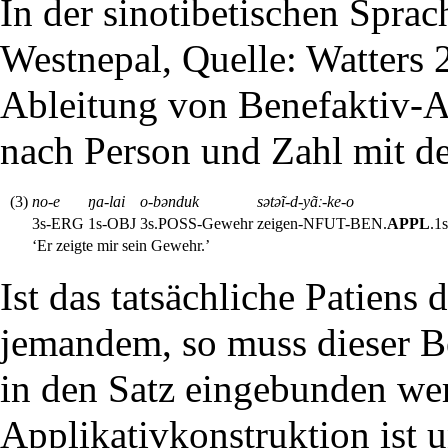
In der
sinotibetischen Sprac
Westnepal, Quelle: Watters 2
Ableitung von
Benefaktiv-A
nach Person und Zahl mit d
(3)
no-e
ŋa-lai
o-bənduk
sətəĩ-d-yãː-ke-o
3s-
ERG
1s-
OBJ
3s.
POSS
-Gewehr
zeigen-
NFUT
-
BEN
.
APPL
.1s
‘Er zeigte mir sein Gewehr.’
Ist das tatsächliche Patiens
jemandem, so muss dieser Be
in den Satz eingebunden wer
Applikativkonstruktion ist 