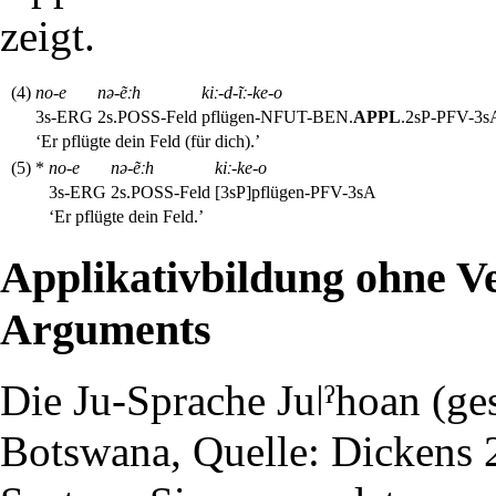
zeigt.
(4)
no-e
nə-ẽːh
kiː-d-ĩː-ke-o
3s-ERG
2s.POSS-Feld
pflügen-NFUT-BEN.
APPL
.2sP-PFV-3s
‘Er pflügte dein Feld (für dich).’
(5)
*
no-e
nə-ẽːh
kiː-ke-o
3s-ERG
2s.POSS-Feld
[3sP]pflügen-PFV-3sA
‘Er pflügte dein Feld.’
Applikativbildung ohne V
Arguments
Die
Ju-Sprache
Juǀˀhoan
(ge
Botswana, Quelle: Dickens 2