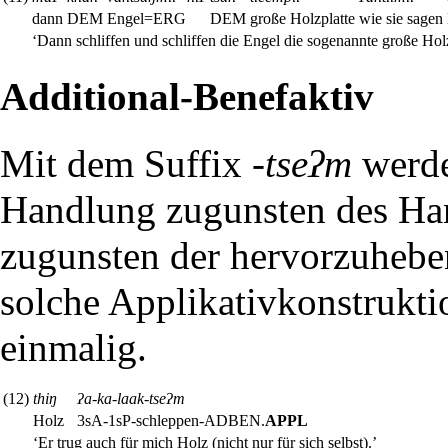
dann
DEM
Engel=ERG
DEM
große Holzplatte
wie sie sagen
‘Dann schliffen und schliffen die Engel die sogenannte große Holzp
Additional-Benefaktiv
Mit dem Suffix
-tseʔm
werde
Handlung zugunsten des Ha
zugunsten der hervorzuhebe
solche Applikativkonstruktio
einmalig.
(12)
thiŋ
ʔa-ka-laak-tseʔm
Holz
3sA-1sP-schleppen-
ADBEN
.
APPL
‘Er trug auch für mich Holz (nicht nur für sich selbst).’