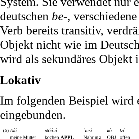
System. Sie verwendet nur e
deutschen
be-
, verschiedene
Verb bereits transitiv, verd
Objekt nicht wie im Deutsch
wird als
sekundäres Objekt
i
Lokativ
Im folgenden Beispiel wird 
eingebunden.
(6)
Aíá
nǀóá-á
´msì
kò
tzí
meine Mutter
kochen-
APPL
Nahrung
OBJ
offen