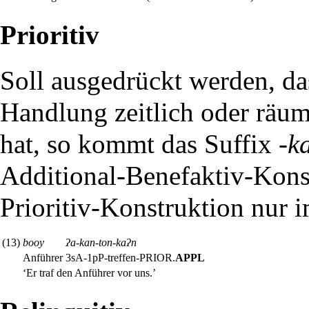
Prioritiv
Soll ausgedrückt werden, da
Handlung zeitlich oder räu
hat, so kommt das Suffix
-k
Additional-Benefaktiv-Konst
Prioritiv-Konstruktion nur 
(13)
booy
ʔa-kan-ton-kaʔn
Anführer
3sA-1pP-treffen-
PRIOR
.
APPL
‘Er traf den Anführer vor uns.’