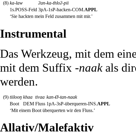
(8)
ka-law
ʔan-ka-thloʔ-pii
1s.POSS-Feld
3pA-1sP-hacken-
COM
.
APPL
‘Sie hackten mein Feld zusammen mit mir.’
Instrumental
Das Werkzeug, mit dem eine
mit dem Suffix
-naak
als di
werden.
(9)
tiilooŋ
khaa
tivaa
kan-Ø-tan-naak
Boot
DEM
Fluss
1pA-3sP-überqueren-
INS
.
APPL
‘Mit einem Boot überquerten wir den Fluss.’
Allativ/Malefaktiv