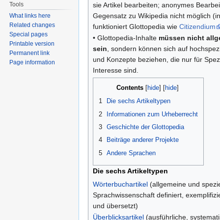
Tools
sie Artikel bearbeiten; anonymes Bearbei
Gegensatz zu Wikipedia nicht möglich (in
What links here
Related changes
funktioniert Glottopedia wie
Citizendium
Special pages
• Glottopedia-Inhalte
müssen nicht allg
Printable version
sein
, sondern können sich auf hochspe
Permanent link
und Konzepte beziehen, die nur für Spezi
Page information
Interesse sind.
Contents
[
hide
]
1
Die sechs Artikeltypen
2
Informationen zum Urheberrecht
3
Geschichte der Glottopedia
4
Beiträge anderer Projekte
5
Andere Sprachen
Die sechs Artikeltypen
Wörterbuchartikel
(allgemeine und spezi
Sprachwissenschaft definiert, exemplifizi
und übersetzt)
Überblicksartikel
(ausführliche, systemat