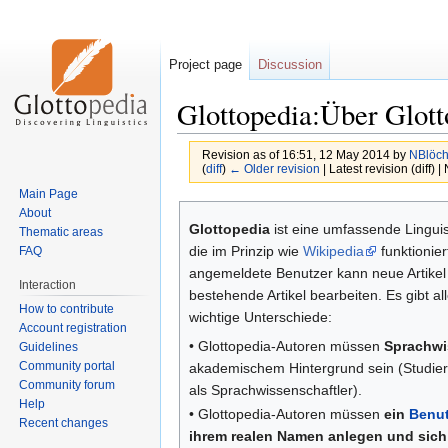
Project page
Discussion
Glottopedia:Über Glott
Revision as of 16:51, 12 May 2014 by
NBlöch
(
diff
)
← Older revision
| Latest revision (diff) 
Main Page
Jump
Jump
About
Glottopedia
ist eine umfassende Linguis
to
to
Thematic areas
die im Prinzip wie
Wikipedia
funktionier
FAQ
navigation
search
angemeldete Benutzer kann neue Artikel 
Interaction
bestehende Artikel bearbeiten. Es gibt all
How to contribute
wichtige Unterschiede:
Account registration
• Glottopedia-Autoren müssen
Sprachwi
Guidelines
Community portal
akademischem Hintergrund sein (Studie
Community forum
als Sprachwissenschaftler).
Help
• Glottopedia-Autoren müssen
ein
Benut
Recent changes
ihrem realen Namen anlegen und sic