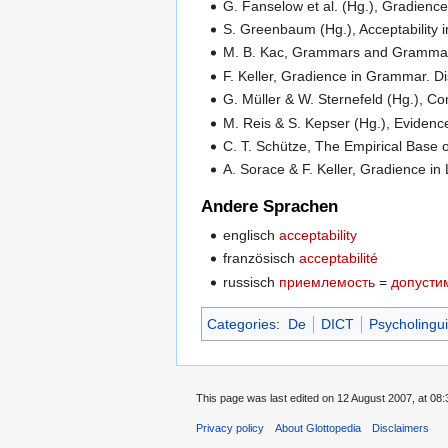
G. Fanselow et al. (Hg.), Gradienc
S. Greenbaum (Hg.), Acceptability
M. B. Kac, Grammars and Grammati
F. Keller, Gradience in Grammar. Di
G. Müller & W. Sternefeld (Hg.), Co
M. Reis & S. Kepser (Hg.), Evidence
C. T. Schütze, The Empirical Base 
A. Sorace & F. Keller, Gradience in
Andere Sprachen
englisch
acceptability
französisch
acceptabilité
russisch
приемлемость
=
допусти
Categories
:
De
DICT
Psycholingui
This page was last edited on 12 August 2007, at 08:
Privacy policy
About Glottopedia
Disclaimers