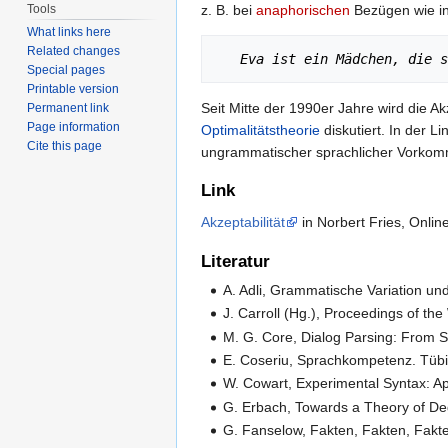
Tools
z. B. bei
anaphorischen
Bezügen wie i
What links here
Related changes
Eva ist ein Mädchen, die s
Special pages
Printable version
Seit Mitte der 1990er Jahre wird die Ak
Permanent link
Page information
Optimalitätstheorie
diskutiert. In der 
Cite this page
ungrammatischer sprachlicher Vorkommn
Link
Akzeptabilität
in Norbert Fries, Online
Literatur
A. Adli, Grammatische Variation und
J. Carroll (Hg.), Proceedings of t
M. G. Core, Dialog Parsing: From S
E. Coseriu, Sprachkompetenz. Tüb
W. Cowart, Experimental Syntax: 
G. Erbach, Towards a Theory of De
G. Fanselow, Fakten, Fakten, Fakt