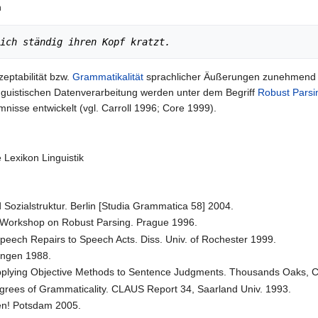
n
ich ständig ihren Kopf kratzt.
zeptabilität bzw.
Grammatikalität
sprachlicher Äußerungen zunehmend a
Linguistischen Datenverarbeitung werden unter dem Begriff
Robust Parsi
isse entwickelt (vgl. Carroll 1996; Core 1999).
 Lexikon Linguistik
 Sozialstruktur. Berlin [Studia Grammatica 58] 2004.
he Workshop on Robust Parsing. Prague 1996.
peech Repairs to Speech Acts. Diss. Univ. of Rochester 1999.
ingen 1988.
Applying Objective Methods to Sentence Judgments. Thousands Oaks, 
grees of Grammaticality. CLAUS Report 34, Saarland Univ. 1993.
en! Potsdam 2005.