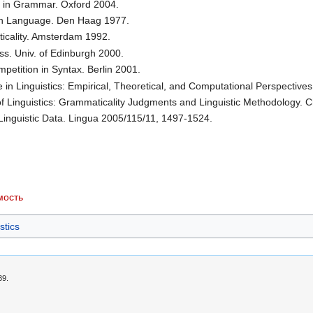
e in Grammar. Oxford 2004.
 in Language. Den Haag 1977.
cality. Amsterdam 1992.
ss. Univ. of Edinburgh 2000.
mpetition in Syntax. Berlin 2001.
 in Linguistics: Empirical, Theoretical, and Computational Perspectives
of Linguistics: Grammaticality Judgments and Linguistic Methodology. 
 Linguistic Data. Lingua 2005/115/11, 1497-1524.
мость
stics
39.