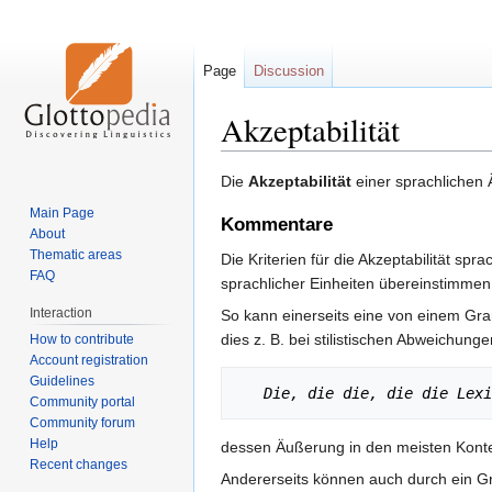
Page
Discussion
Akzeptabilität
Jump
Jump
Die
Akzeptabilität
einer sprachlichen 
to
to
Main Page
Kommentare
navigation
search
About
Thematic areas
Die Kriterien für die Akzeptabilität 
FAQ
sprachlicher Einheiten übereinstimmen
Interaction
So kann einerseits eine von einem Gr
dies z. B. bei stilistischen Abweichun
How to contribute
Account registration
Guidelines
Die, die die, die die Lexi
Community portal
Community forum
Help
dessen Äußerung in den meisten Kontext
Recent changes
Andererseits können auch durch ein G