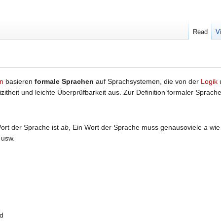
Read
V
en
basieren
formale Sprachen
auf Sprachsystemen, die von der
Logik
u
izitheit und leichte Überprüfbarkeit aus. Zur Definition formaler Sprac
ort der Sprache ist
ab
, Ein Wort der Sprache muss genausoviele
a
wi
usw.
nd