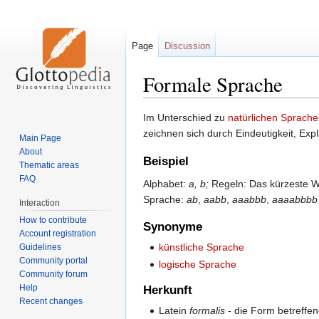
Page
Discussion
Formale Sprache
Jump
Jump
Im Unterschied zu
natürlichen Sprach
to
to
zeichnen sich durch Eindeutigkeit, Expl
Main Page
navigation
search
About
Beispiel
Thematic areas
FAQ
Alphabet:
a, b;
Regeln: Das kürzeste W
Sprache:
ab
,
aabb
,
aaabbb
,
aaaabbbb
Interaction
How to contribute
Synonyme
Account registration
künstliche Sprache
Guidelines
Community portal
logische Sprache
Community forum
Help
Herkunft
Recent changes
Latein
formalis
- die Form betreffe