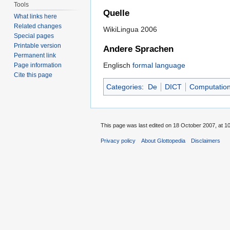
Tools
Quelle
What links here
Related changes
WikiLingua 2006
Special pages
Printable version
Andere Sprachen
Permanent link
Englisch
formal language
Page information
Cite this page
Categories
:
De
DICT
Computationa
This page was last edited on 18 October 2007, at 10
Privacy policy
About Glottopedia
Disclaimers