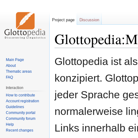
Project page
Discussion
Glottopedia:M
Jump
Jump
Glottopedia ist al
Main Page
to
to
About
navigation
search
Thematic areas
konzipiert. Glotto
FAQ
Interaction
jeder Sprache ges
How to contribute
Account registration
Guidelines
normalerweise ling
Community portal
Community forum
Links innerhalb ei
Help
Recent changes