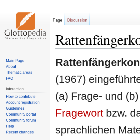
Page
Discussion
Rattenfängerk
Jump
Jump
Rattenfängerkon
Main Page
to
to
About
navigation
search
Thematic areas
(1967) eingeführt
FAQ
Interaction
(a) Frage- und (b)
How to contribute
Account registration
Guidelines
Fragewort
bzw. d
Community portal
Community forum
sprachlichen Mater
Help
Recent changes