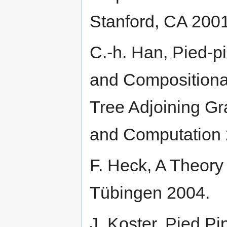
Stanford, CA 200
C.-h. Han, Pied-p
and Compositiona
Tree Adjoining G
and Computation 
F. Heck, A Theory 
Tübingen 2004.
J. Koster, Pied P