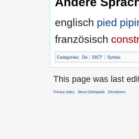
Andere Sprac
englisch
pied pipi
französisch
const
Categories
:
De
DICT
Syntax
This page was last edi
Privacy policy
About Glottopedia
Disclaimers