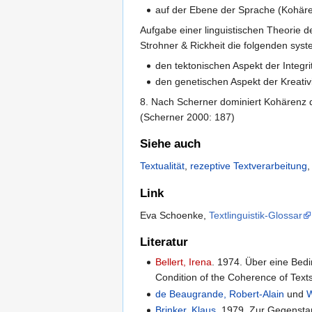
auf der Ebene der Sprache (Kohären
Aufgabe einer linguistischen Theorie 
Strohner & Rickheit die folgenden sys
den tektonischen Aspekt der Integrit
den genetischen Aspekt der Kreativit
8. Nach Scherner dominiert Kohärenz 
(Scherner 2000: 187)
Siehe auch
Textualität
,
rezeptive Textverarbeitung
Link
Eva Schoenke,
Textlinguistik-Glossar
Literatur
Bellert, Irena
. 1974. Über eine Bed
Condition of the Coherence of Text
de Beaugrande, Robert-Alain
und
W
Brinker, Klaus
. 1979. Zur Gegensta