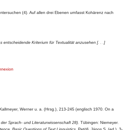
untersuchen (4). Auf allen drei Ebenen umfasst Kohärenz nach
as entscheidende Kriterium für Textualität anzusehen [. . .]
nnexion
Kallmeyer, Werner u. a. (Hrsg.), 213-245 (englisch 1970. On a
e der Sprach- und Literaturwissenschaft 28).
Tübingen: Niemeyer.
tence. Basic Questions of Text Linguistics.
Petöfi, János S. (ed.), 3-