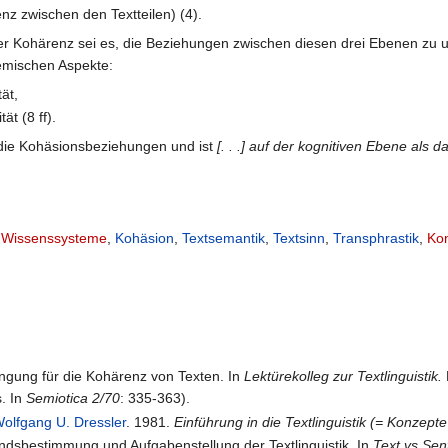
z zwischen den Textteilen) (4).
der Kohärenz sei es, die Beziehungen zwischen diesen drei Ebenen zu 
temischen Aspekte:
ät,
ät (8 ff).
die Kohäsionsbeziehungen und ist
[. . .] auf der kognitiven Ebene als d
,
Wissenssysteme
,
Kohäsion
,
Textsemantik
,
Textsinn
,
Transphrastik
,
Ko
ingung für die Kohärenz von Texten. In
Lektürekolleg zur Textlinguistik.
s. In
Semiotica 2/70
: 335-363).
olfgang U. Dressler
. 1981.
Einführung in die Textlinguistik (= Konzept
ndsbestimmung und Aufgabenstellung der Textlinguistik. In
Text vs Sen