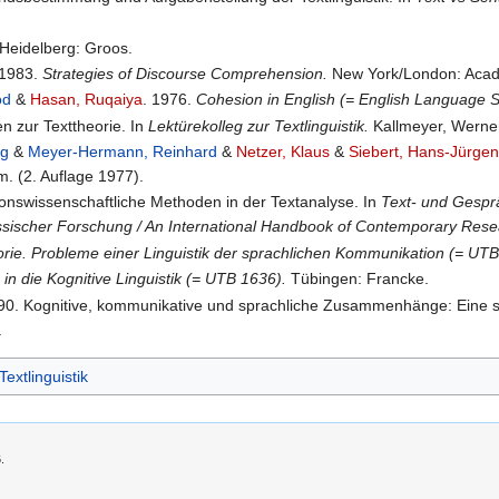
 Heidelberg: Groos.
 1983.
Strategies of Discourse Comprehension.
New York/London: Acad
od
&
Hasan, Ruqaiya
. 1976.
Cohesion in English (= English Language S
n zur Texttheorie. In
Lektürekolleg zur Textlinguistik.
Kallmeyer, Werner 
ng
&
Meyer-Hermann, Reinhard
&
Netzer, Klaus
&
Siebert, Hans-Jürge
. (2. Auflage 1977).
ionswissenschaftliche Methoden in der Textanalyse. In
Text- und Gesprä
ssischer Forschung / An International Handbook of Contemporary Resea
orie. Probleme einer Linguistik der sprachlichen Kommunikation (= UTB
 in die Kognitive Linguistik (= UTB 1636).
Tübingen: Francke.
90. Kognitive, kommunikative und sprachliche Zusammenhänge: Eine sy
.
Textlinguistik
.