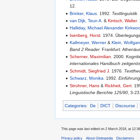
12.
Brinker, Klaus
. 1992.
Textlinguistik
.
van Dijk, Teun A.
&
Kintsch, Walter
.
Halliday, Michael Alexander Kirkwo
Isenberg, Horst
. 1974. Überlegunge
Kallmeyer, Werner
&
Klein, Wolfga
Band 2 Reader.
Frankfurt: Athenäum
Scherner, Maximilian
. 2000. Kognit
internationales Handbuch zeitgenö
Schmidt, Siegfried J.
1976.
Textthe
Schwarz, Monika
. 1992.
Einführung
Strohner, Hans
&
Rickheit, Gert
. 19
Linguistische Berichte 125/90
, 3-23
Categories
:
De
DICT
Discourse
This page was last edited on 2 March 2018, at 12:36
Privacy policy
About Glottopedia
Disclaimers