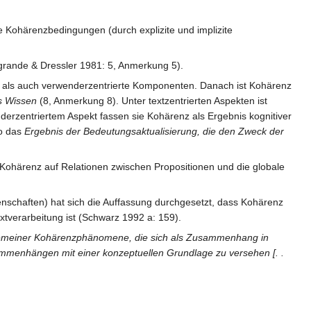
 Kohärenzbedingungen (durch explizite und implizite
grande & Dressler 1981: 5, Anmerkung 5).
rte als auch verwenderzentrierte Komponenten. Danach ist Kohärenz
es Wissen
(8, Anmerkung 8). Unter textzentrierten Aspekten ist
rzentriertem Aspekt fassen sie Kohärenz als Ergebnis kognitiver
so das
Ergebnis der Bedeutungsaktualisierung, die den Zweck der
e Kohärenz auf Relationen zwischen Propositionen und die globale
enschaften) hat sich die Auffassung durchgesetzt, dass Kohärenz
xtverarbeitung ist (Schwarz 1992 a: 159).
lgemeiner Kohärenzphänomene, die sich als Zusammenhang in
ammenhängen mit einer konzeptuellen Grundlage zu versehen [. .