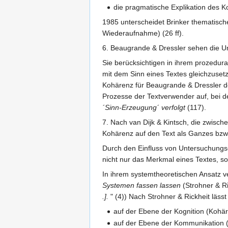
die pragmatische Explikation des Ko
1985 unterscheidet Brinker thematisch
Wiederaufnahme) (26 ff).
6. Beaugrande & Dressler sehen die U
Sie berücksichtigen in ihrem prozedur
mit dem Sinn eines Textes gleichzuset
Kohärenz für Beaugrande & Dressler d
Prozesse der Textverwender auf, bei 
´Sinn-Erzeugung´ verfolgt
(117).
7. Nach van Dijk & Kintsch, die zwisch
Kohärenz auf den Text als Ganzes bzw. 
Durch den Einfluss von Untersuchungse
nicht nur das Merkmal eines Textes, so
In ihrem systemtheoretischen Ansatz ve
Systemen fassen lassen
(Strohner & Ri
.].
" (4)) Nach Strohner & Rickheit läss
auf der Ebene der Kognition (Kohä
auf der Ebene der Kommunikation 