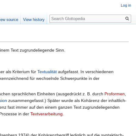
Log in
Search
iew source
View history
einem Text zugrundeliegende Sinn.
er als Kriterium für
Textualität
aufgefasst. In verschiedenen
, kennzeichnend für wechselnde Schwerpunkte in der
schen sprachlichen Einheiten (ausgedrückt z. B. durch
Proformen
,
sion
zusammengefasst.) Später wurde als Kohärenz der inhaltlich-
renz fast immer auf den einem ganzen Text zugrundeliegenden
 Prozesse in der
Textverarbeitung
.
 Isenberg 1974) der Kohärenzbegriff lediglich auf die syntaktisch-