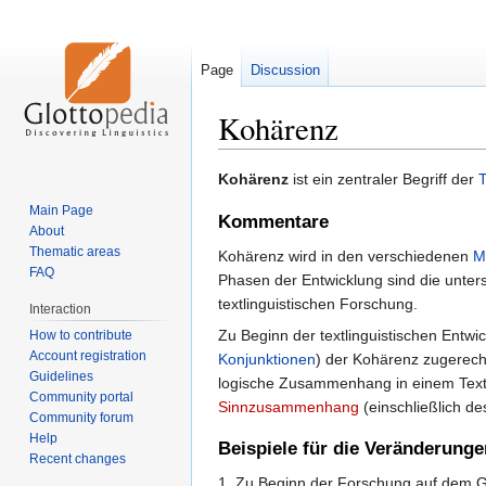
Page
Discussion
Kohärenz
Jump
Jump
Kohärenz
ist ein zentraler Begriff der
T
to
to
Main Page
Kommentare
navigation
search
About
Thematic areas
Kohärenz wird in den verschiedenen
M
FAQ
Phasen der Entwicklung sind die unter
textlinguistischen Forschung.
Interaction
Zu Beginn der textlinguistischen Entw
How to contribute
Account registration
Konjunktionen
) der Kohärenz zugerech
Guidelines
logische Zusammenhang in einem Text 
Community portal
Sinnzusammenhang
(einschließlich de
Community forum
Help
Beispiele für die Veränderung
Recent changes
1. Zu Beginn der Forschung auf dem 