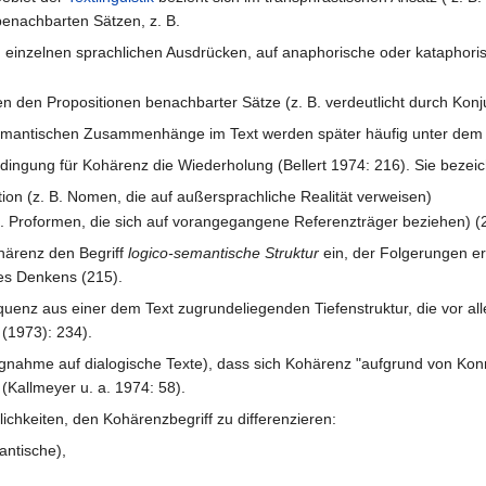
enachbarten Sätzen, z. B.
einzelnen sprachlichen Ausdrücken, auf anaphorische oder kataphori
n den Propositionen benachbarter Sätze (z. B. verdeutlicht durch Konj
semantischen Zusammenhänge im Text werden später häufig unter dem 
edingung für Kohärenz die Wiederholung (Bellert 1974: 216). Sie bezei
tion (z. B. Nomen, die auf außersprachliche Realität verweisen)
 B. Proformen, die sich auf vorangegangene Referenzträger beziehen) (2
härenz den Begriff
logico-semantische Struktur
ein, der Folgerungen e
es Denkens (215).
quenz aus einer dem Text zugrundeliegenden Tiefenstruktur, die vor al
(1973): 234).
ezugnahme auf dialogische Texte), dass sich Kohärenz "aufgrund von K
Kallmeyer u. a. 1974: 58).
ichkeiten, den Kohärenzbegriff zu differenzieren:
antische),