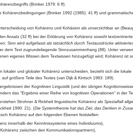
härenzbegriffs (Brinker 1979: 6 ff).
e Kohärenzbedingungen (Brinker 1992 (1985): 41 ff) und grammatische
nterscheidung von Kohärenz und Kohäsion als unverzichtbar an (Beau
alen Ansatz (32 ff) bei der Erklärung von Kohärenz sowohl textzentrie
zen; Sinn wird aufgefasst
als tatsächlich durch Textausdrücke aktiviert
er dem Text zugrundeliegende Sinnzusammenhang (88). Unter verwende
denen eigenes Wissen dem Textwissen hinzugefügt wird; Kohärenz ist 
en lokaler und globaler Kohärenz unterscheiden, bezieht sich die lokal
auf größere Teile des Textes (van Dijk & Kintsch 1983: 189).
rgebnissen der Kognitiven Linguistik (und der übrigen Kognitionswiss
ndern das "Ergebnis einer Reihe von kognitiven Operationen" in der Te
rstehen Strohner & Rickheit linguistische Kohärenz als
Spezialfall al
ckheit 1990: 21). (
Die Systemtheorie hat das Ziel, das Denken in Zus
t sich Kohärenz auf den folgenden Ebenen feststellen:
renz innerhalb der Kenntnissysteme eines Individuums),
(Kohärenz zwischen den Kommunikationspartnern),