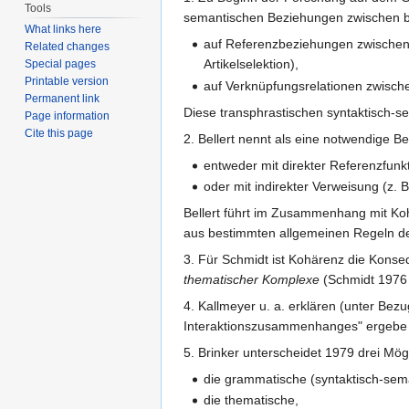
Tools
semantischen Beziehungen zwischen b
What links here
auf Referenzbeziehungen zwischen 
Related changes
Artikelselektion),
Special pages
Printable version
auf Verknüpfungsrelationen zwische
Permanent link
Diese transphrastischen syntaktisch-
Page information
Cite this page
2. Bellert nennt als eine notwendige B
entweder mit direkter Referenzfunk
oder mit indirekter Verweisung (z.
Bellert führt im Zusammenhang mit Ko
aus bestimmten allgemeinen Regeln d
3. Für Schmidt ist Kohärenz die Konse
thematischer Komplexe
(Schmidt 1976 
4. Kallmeyer u. a. erklären (unter B
Interaktionszusammenhanges" ergebe (
5. Brinker unterscheidet 1979 drei Mögl
die grammatische (syntaktisch-sem
die thematische,