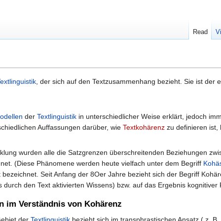
Read
V
extlinguistik
, der sich auf den Textzusammenhang bezieht. Sie ist der 
odellen
der
Textlinguistik
in unterschiedlicher Weise erklärt, jedoch imm
schiedlichen Auffassungen darüber, wie
Textkohärenz
zu definieren ist
icklung wurden alle die Satzgrenzen überschreitenden Beziehungen zwi
net. (Diese Phänomene werden heute vielfach unter dem Begriff
Kohä
bezeichnet. Seit Anfang der 8Oer Jahre bezieht sich der Begriff Kohä
s durch den Text aktivierten Wissens) bzw. auf das Ergebnis kognitiver
en im Verständnis von Kohärenz
Gebiet der
Textlinguistik
bezieht sich im transphrastischen Ansatz ( z. B.